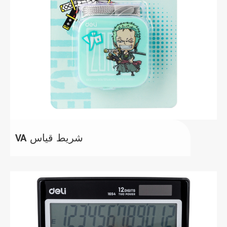
VA شريط قياس