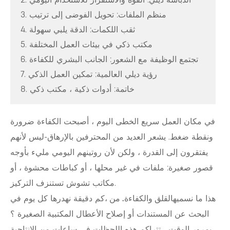
2. الدباسة ديلي: القوة والاستقرار للاستخدام اليومي
3. منظم الملفات: تحويل الفوضى إلى ترتيب
4. ثقب اللكمات: الدقة يلبي سهولة
5. مكتب ذكي في بيئات العمل المختلفة
6. تجتمع الوظيفة مع الشعور: الجانب البشري للكفاءة
7. رؤية ديلي العالمية: تمكين العمل الذكي
8. خاتمة: أدوات ذكية ، مكتب ذكي
في مكان العمل سريع الخطى اليوم ، أصبحت الكفاءة ضرورة
ونقطة ضغط. يشعر العديد من المحترفين بالإرهاق-ليس لأنهم
يفتقرون إلى القدرة ، ولكن لأن روتينهم اليومي مليء بأوجه
قصور صغيرة: ملفات في غير محلها ، أو كباطات محشوة ، أو
مكاتب تشوش تستنزف التركيز.
هذا ما نسميه
القلق والكفاءة. من ،
كم دقيقة نهدرها كل يوم في
البحث عن المستندات أو إصلاح الأعطال المكتبية الصغيرة ؟