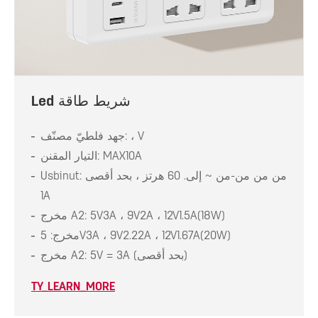
Led شريط طاقة
جهد فلطيّ مصنّف: ، V
التيار المقنن: MAX10A
Usbinut: من من من-من ~ إلى. 60 هرتز ، بحد أقصى
1A
مخرج A2: 5V3A ، 9V2A ، 12V1.5A(18W)
مخرج: 5V3A ، 9V2.22A ، 12V1.67A(20W)
مخرج A2: 5V = 3A (بحد أقصى)
TY_LEARN_MORE