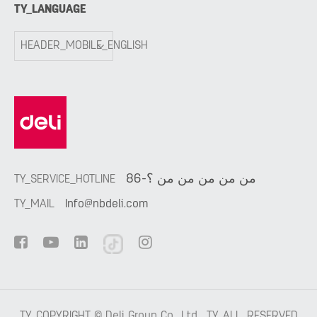
TY_LANGUAGE
HEADER_MOBILE_ENGLISH
86-من من من من من ؟
TY_SERVICE_HOTLINE
TY_MAIL
Info@nbdeli.com
TY_COPYRIGHT ©
Deli Group Co., Ltd.
TY_ALL_RESERVED