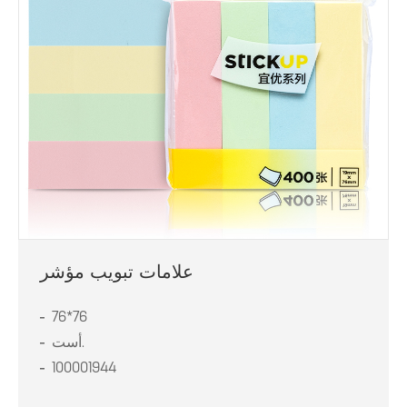
علامات تبويب مؤشر
76*76
أست.
100001944