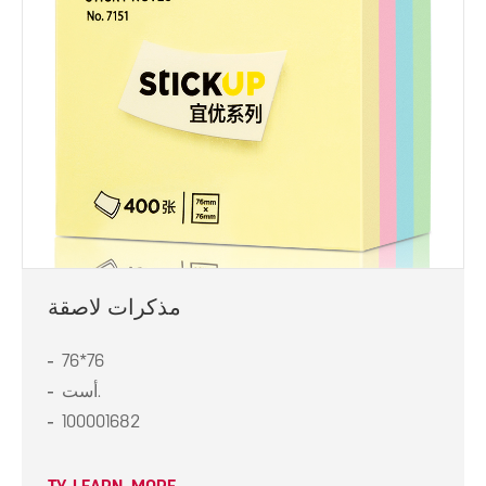
مذكرات لاصقة
76*76
أست.
100001682