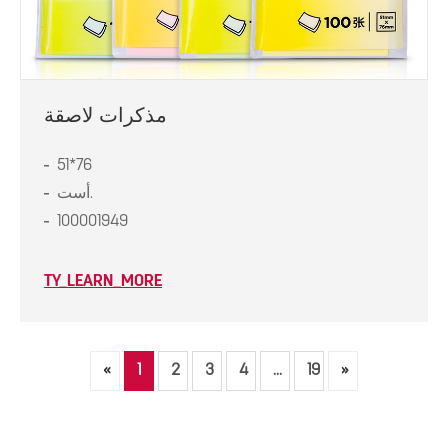
مذكرات لاصقة
51*76
أست.
100001949
TY_LEARN_MORE
«
1
2
3
4
...
19
»