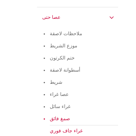
عصا حتى
ملاحظات لاصقة
موزع الشريط
ختم الكرتون
أسطوانة لاصقة
شريط
عصا غراء
غراء سائل
صمغ فائق
غراء جاف فوري