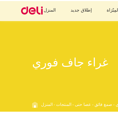
مِبْرَاة
إطلاق جديد
المنزل
غراء جاف فوري
ي
صمغ فائق
عصا حتى
المنتجات
المنزل