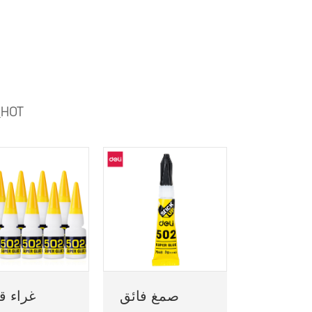
_HOT
صمغ فائق
غراء ق