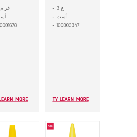
3 غ
8 غرام
أست.
أست.
00001678
100003347
_LEARN_MORE
TY_LEARN_MORE