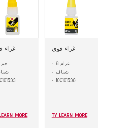
غراء قوي
غراء ق
8 غرام
10 جم
شفاف
شفا
00181533
100181536
_LEARN_MORE
TY_LEARN_MORE