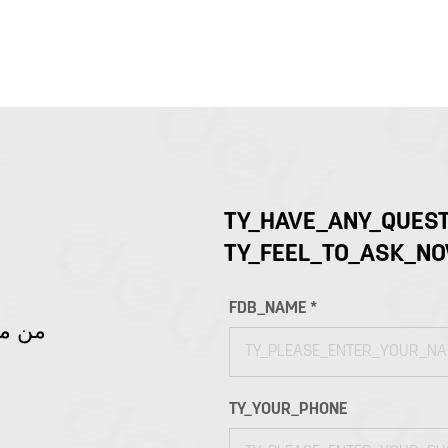
TY_HAVE_ANY_QUEST
TY_FEEL_TO_ASK_N
FDB_NAME *
86-من
TY_YOUR_PHONE