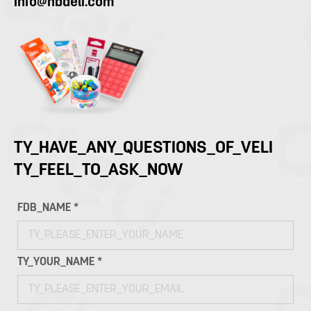
Info@nbdeli.com
TY_HAVE_ANY_QUESTIONS_OF_VELI
TY_FEEL_TO_ASK_NOW
FDB_NAME *
TY_YOUR_NAME *