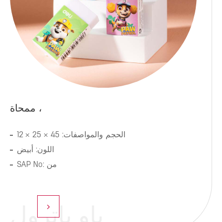
ممحاة ،
الحجم والمواصفات: φ25mm * 7*21 */أنبوب
الحجم والمواصفات: 45 × 25 × 12
اللون: Asst.
اللون: أبيض
SAP No: من
SAP No: من
باو باترول