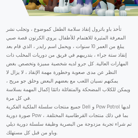
تأخذ باو باترول إنقاذ سلامة الطفل كموضوع ، وتجلب نشر
المعرفة المثيرة للاهتمام للأطفال. يروي الكرتون قصة صبي
يبلغ من العمر 10 سنوات ، ويحمل اسم رايدر ، الذي قام بعد
إنقاذ ستة جراء ، بتدريبهم في فريق من دوريات المخلب ذات
المهارات العالية. كل جرو لديه شخصية مميزة وتخصص. بغض
النظر عن مدى صعوبة وخطورة مهمة الإنقاذ ، لا يزال لا
يمكنهم نسيان اللعب مع بعضهم البعض وخلق جو مريح ،
ويمكن للكلاب المضحكة والمتفائلة دائمًا إكمال المهمة بسلاسة
في كل مرة.
جميع منتجات سلسلة الملكية الفكرية Deli و Paw Patrol لديها
صورة دورية Paw ، بما في ذلك منتجات القرطاسية المختلفة.
تم شراء تجربة مزدوجة من البصرية وظيفة سلسلة دورية ديلي
وباو من قبل كل مستهلك.