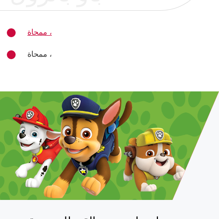
ممحاة ،
ممحاة ،