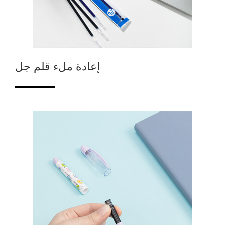
إعادة ملء قلم جل