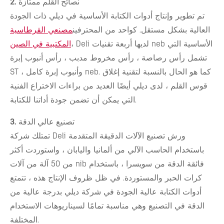
2. نصائح القلم ممتازة
تم تطوير وإنتاج أدوات الكتابة الأساسية في ديلي ذات الجودة
العالية بشكل مستقل. كواحد من المحترفين
مصنعي القرطاسية
، Deli لديها أربعة تقنيات neb الأساسية التي
المكتبية في الصين
تشمل رأس رصاصة ، رأس مخروط مدبب ، رأس أنبوب إبرة
ST ، وأنبوب إبرة كامل neb. كما هو الحال بالنسبة لتقنية إغلاق
قوس القلم ، لدى ديلي أيضًا العديد من براءات الاختراع الفنية
التي يمكن أن تضمن جودة أداتنا للكتابة.
3. تصنيع عالي الدقة
تمتلك شركة Deli ورش تصنيع الآلات الدقيقة المتقدمة
باستخدام الحاسب الآلي من ألمانيا واليابان ، واستوردت أكثر
من 50 آلة من آلات nib فائقة الدقة من سويسرا ، باستخدام
كرات الحبر والمستوردة. في ظل ظروف الإنتاج هذه ، تتمتع
أدوات الكتابة عالية الجودة في شركة ديلي بدرجة عالية من
الدقة في التصنيع وهي مناسبة تمامًا لسيناريوهات الاستخدام
المختلفة.