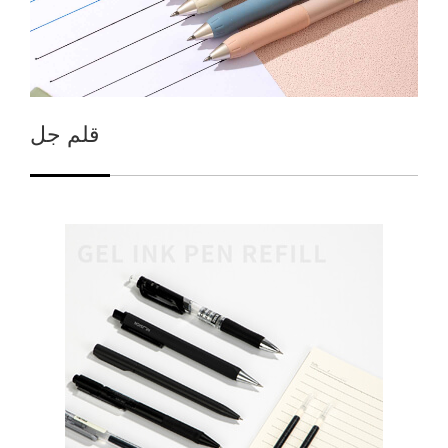
قلم جل