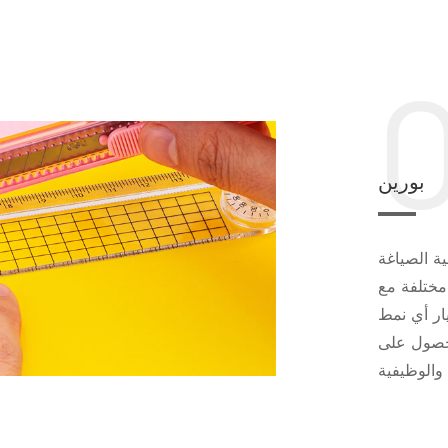
بورين
ية الصياغة
مختلفة مع
ار أي نمط
لحصول على