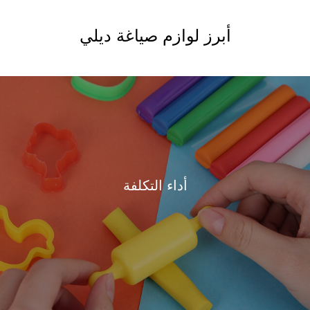
أبرز لوازم صياغة ديلي
أداء التكلفة