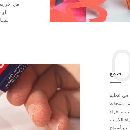
من الأوريغ
أو 
الصيا
صمغ
 في عملية
من منتجات
 ، والغراء
اء اللامع ،
ف مع أسطح