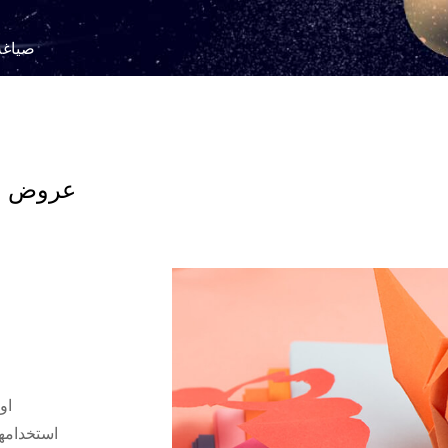
صياغة
عروض دي
او
استخدامها