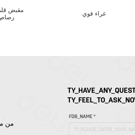
مقبض قلم
غراء قوي
رصاص
TY_HAVE_ANY_QUEST
TY_FEEL_TO_ASK_N
FDB_NAME *
86-من