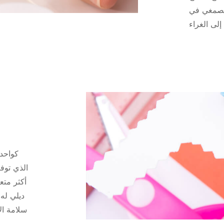
الصمغي في
كواحدة
الذي توفر
أكثر متع
ديلي له
سلامة ال