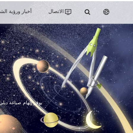
الاتصال
أخبار ورؤية الش
يوفر إلهام صياغة ديلي