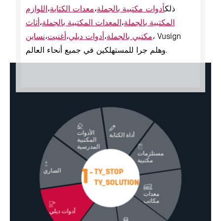
ذلك
أدوات مكتبية بالجملة
،
معدات الكتابة
،
اللوازم
المكتبية بالجملة
،
المعدات المكتبية بالجملة
،
أثاث
، Vusign
مكتبي بالجملة
،
أدوات ديلي
،
أغنيت
،
نساين
وهلم جرا للمستهلكين في جميع أنحاء العالم.
الأدوات
أداة الكتابة
المكتبية
المدرسية
مستلزمات
مكتبية
الصاري
1
TY_STOP
TY_SOLUTION
معدات
مكاتب
أدوات ديلي