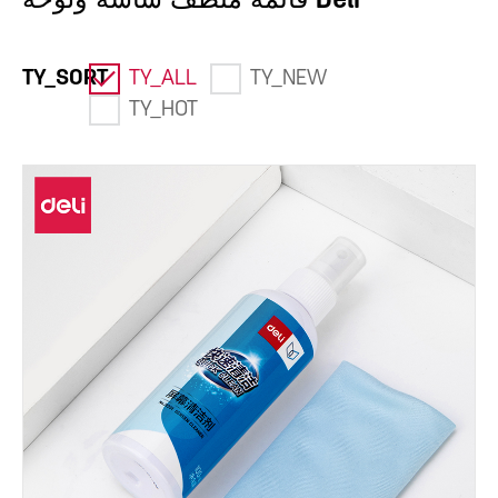
قائمة منظف شاشة ولوحة Deli
TY_SORT
TY_ALL
TY_NEW
TY_HOT