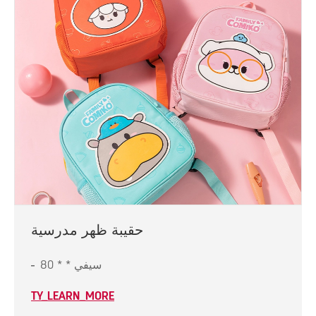
حقيبة ظهر مدرسية
سيفي * * 80
TY_LEARN_MORE