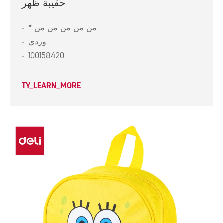
حقيبة ظهر
* من من من من من
وردي
100158420
TY_LEARN_MORE