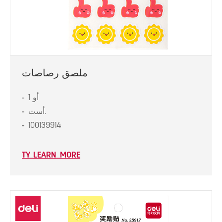
ملصق رصاصات
1 أو
أست.
100139914
TY_LEARN_MORE