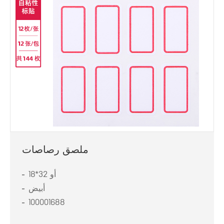
ملصق رصاصات
18*32 أو
أبيض
100001688