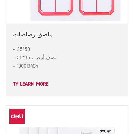
ملصق رصاصات
35*50
نصف أبيض ، 35*50
100013464
TY_LEARN_MORE