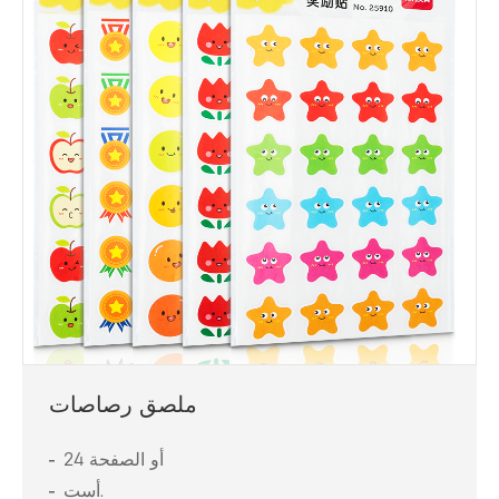
ملصق رصاصات
24 أو الصفحة
أست.