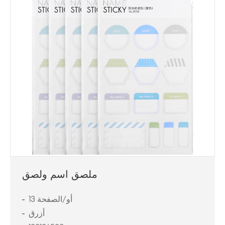
ملصق اسم ولصق
13 أو/الصفحة
أزرق