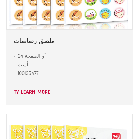
ملصق رصاصات
24 أو الصفحة
أست.
100135477
TY_LEARN_MORE