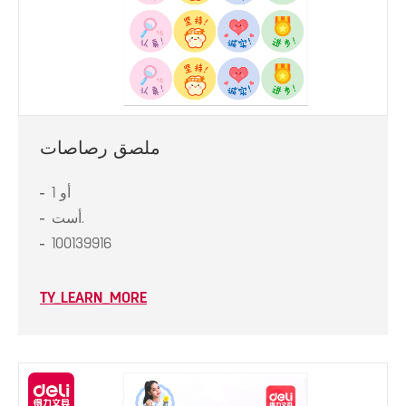
ملصق رصاصات
1 أو
أست.
100139916
TY_LEARN_MORE