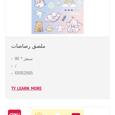
ملصق رصاصات
سيغز * 95
/
100152565
TY_LEARN_MORE