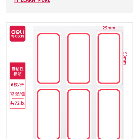
TY_LEARN_MORE