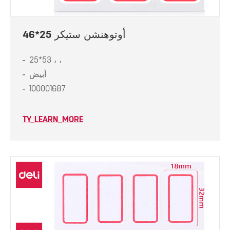
أوتوهنشن ستيكر 25*46
25*53 ، ،
أبيض
100001687
TY_LEARN_MORE