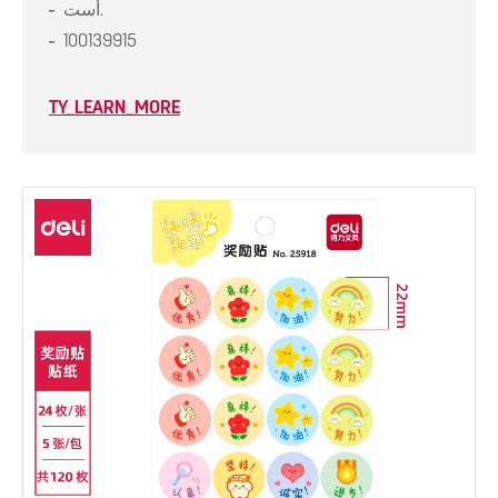
أست.
100139915
TY_LEARN_MORE