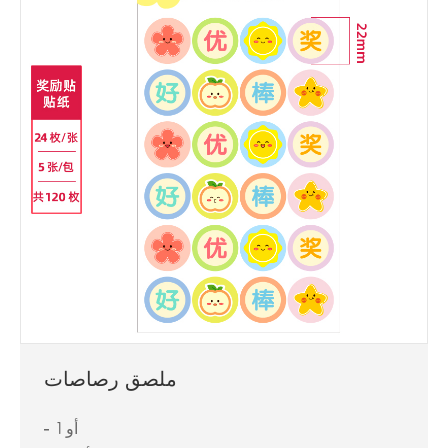
ملصق رصاصات
1 أو