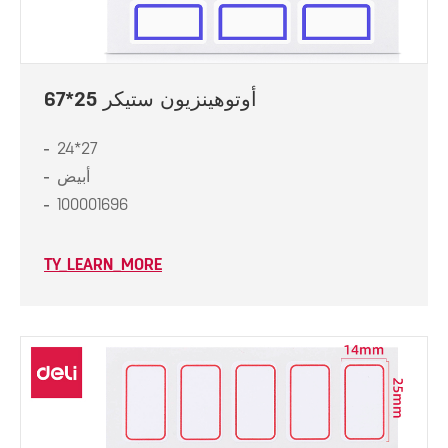
أوتوهينزيون ستيكر 25*67
24*27
أبيض
100001696
TY_LEARN_MORE