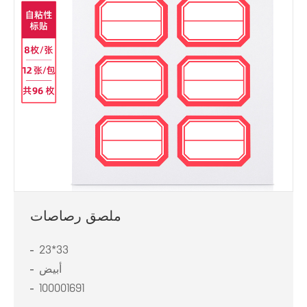
ملصق رصاصات
23*33
أبيض
100001691