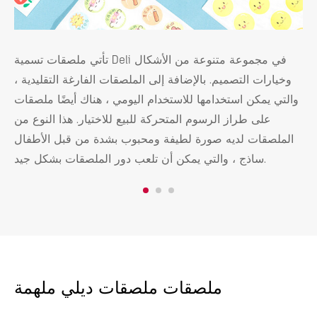
دة ، كما
تأتي ملصقات تسمية Deli في مجموعة متنوعة من الأشكال
يع
وخيارات التصميم. بالإضافة إلى الملصقات الفارغة التقليدية ،
واء
والتي يمكن استخدامها للاستخدام اليومي ، هناك أيضًا ملصقات
طح
على طراز الرسوم المتحركة للبيع للاختيار. هذا النوع من
الملصقات لديه صورة لطيفة ومحبوب بشدة من قبل الأطفال
ساذج ، والتي يمكن أن تلعب دور الملصقات بشكل جيد.
ملصقات ملصقات ديلي ملهمة