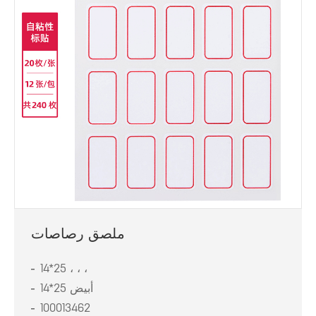
ملصق رصاصات
14*25 ، ، ،
14*25 أبيض
100013462