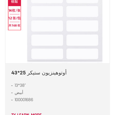
أوتوهينزيون ستيكر 25*43
13*38"
أبيض
100001686